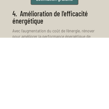
4.
Amélioration de l’efficacité
énergétique
Avec l’augmentation du coût de l’énergie, rénover
pour améliorer la performance énergétique de
votre bien est crucial, mais pas n’importe
comment. Bien choisir son isolation avec des
matériaux efficaces pour lutter contre le froid,
mais aussi contre les canicules, opter pour des
huisseries double vitrage ou l’installation d’un
système de chauffage moins énergivore, peuvent
être des arguments de vente précieux ou des
critères de choix de vos locataires, surtout à
Paris où les bâtiments peuvent être vétustes et
les coûts de chauffage élevés.
Tout savoir pour isoler son appartement à Paris
:
https://lbm.paris/guides/isolation-optimale-